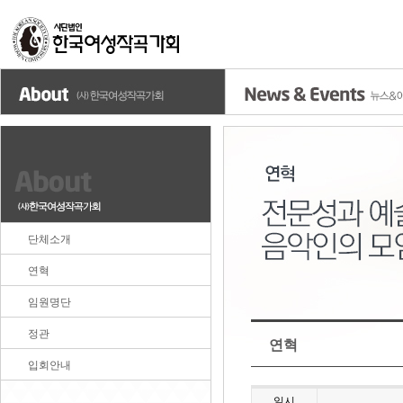
단체소개
연혁
임원명단
정관
연혁
입회안내
일시