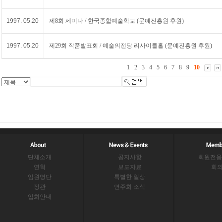
1997. 05.20
제8회 세미나 / 한국종합예술학교 (문예진흥원 후원)
1997. 05.20
제29회 작품발표회 / 예술의전당 리사이틀홀 (문예진흥원 후원)
1
2
3
4
5
6
7
8
9
10
단체소개
공지사항
회원전용
연혁
보도자료
회
임원명단
특별한 일상
정관
연주회 소식
입회안내