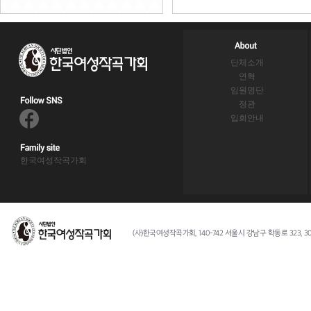
단체소개
연혁
임원명단
정관
입회안내
한국여성작곡가회