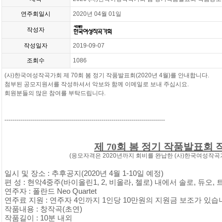
연주회일시
2020년 04월 01일
작성자
작성일자
2019-09-07
조회수
1086
(
사
)
한국여성작곡가회 제
70
회 봄 정기 작품발표회
(2020
년
4
월
)
를 안내합니다
.
첨부된 공모지원서를 작성하셔서 악보와 함께 이메일로 보내 주십시요
.
회원분들의 많은 참여를 부탁드립니다
.
---------------------------------------------------------------------------------
제
70
회 봄 정기 작품발표회
(
응모자격은
2020
년까지 회비를 완납한
(
사
)
한국여성작곡
일시 및 장소
:
추후공지
(2020
년
4
월
1-10
일 예정
)
편 성
:
현악
4
중주
(
바이올린
1, 2,
비올라
,
첼로
)
내에서 솔로
,
듀오
,
연주자
:
폴란드
Neo Quartet
연주료 지원
:
연주자
4
인까지
1
인당
10
만원의 지원금 보조가 있습
작품내용
:
창작곡
(
초연
)
작품길이
: 10
분 내외