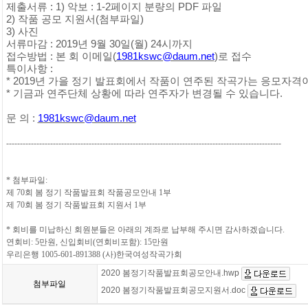
제출서류
: 1)
악보
: 1-2
페이지 분량의
PDF
파일
2)
작품 공모 지원서
(
첨부파일
)
3)
사진
서류마감
: 2019
년
9
월
30
일
(
월
) 24
시까지
접수방법
:
본 회 이메일
(
1981kswc@daum.net
)
로 접수
특이사항
:
* 2019
년 가을 정기 발표회에서 작품이 연주된 작곡가는 응모자격
*
기금과 연주단체 상황에 따라 연주자가 변경될 수 있습니다
.
문 의
:
1981kswc@daum.net
----------------------------------------------------------------------------------------------------
*
첨부파일
:
제
70
회 봄 정기 작품발표회 작품공모안내
1
부
제
70
회 봄 정기 작품발표회 지원서
1
부
*
회비를 미납하신 회원분들은 아래의 계좌로 납부해 주시면 감사하겠습니다
.
연회비
: 5
만원
,
신입회비
(
연회비포함
): 15
만원
우리은행
1005-601-891388 (
사
)
한국여성작곡가회
2020 봄정기작품발표회공모안내.hwp
첨부파일
2020 봄정기작품발표회공모지원서.doc