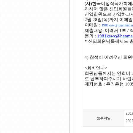
(
사
)
한국여성작곡가회
하시어 많은 신입회원들
신입회원으로 가입하고자
2
월
28
일
(
목
)
까지 이메일
이메일
:
1981kswc@hanmail.n
제출내용
:
이력서
1
부
/
문의
:
1981kswc@hanmail
*
신입회원님들께서도 총
4)
참석이 어려우신 회원
<
회비안내
>
회원님들께서는 연회비
로 납부하여주시기 바랍
계좌번호
:
우리은행
100
20
첨부파일
20