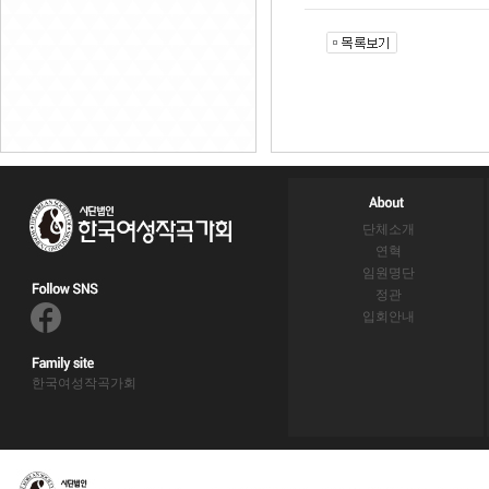
단체소개
연혁
임원명단
정관
입회안내
한국여성작곡가회