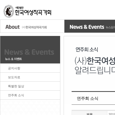
공지사항
보도자료
특별한 일상
연주회 소식
연주회 소식
제목
20