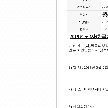
연주회일시
201
작성자
작성일자
201
조회수
860
2019
년도
(
사
)
한국
2019
년도
(
사
)
한국여성작
많은 회원님들께서 참
1)
일 시
: 2019
년
3
월
2
2)
장 소
:
이화여자대학교
3)
신입회원안내
: