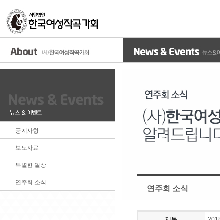
공지사항
보도자료
특별한 일상
연주회 소식
연주회 소식
제목
20