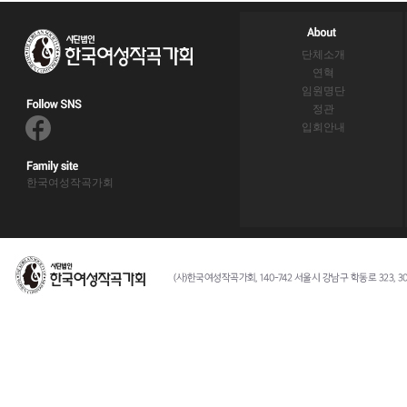
단체소개
연혁
임원명단
정관
입회안내
한국여성작곡가회