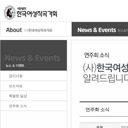
공지사항
보도자료
특별한 일상
연주회 소식
연주회 소식
제목
20