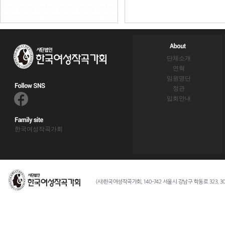
단체소개
연혁
임원명단
정관
입회안내
한국여성작곡가회