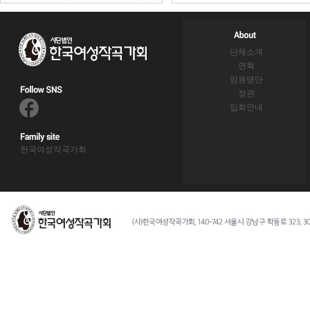
단체소개
연혁
임원명단
정관
입회안내
한국여성작곡가회