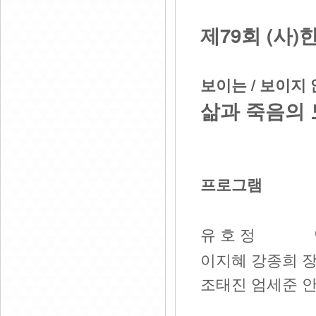
제79회 (사
보이는 / 보이지
삶과 죽음의
프로그램
유 호 정
이지혜 강종희 
조태진 엄세준 