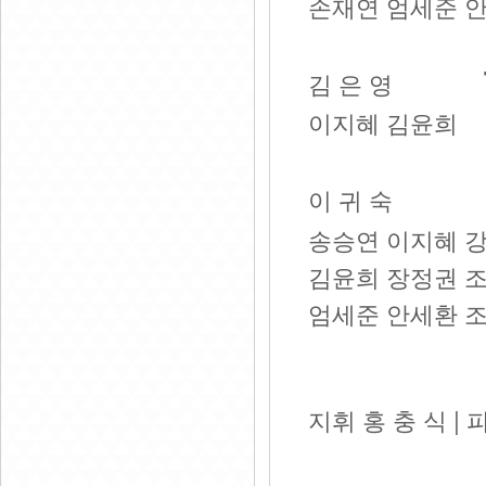
손재연 엄세준 
김 은 영
이지혜 김윤희
이 귀 숙
송승연 이지혜 
김윤희 장정권 
엄세준 안세환 
|
지휘
홍
충
식