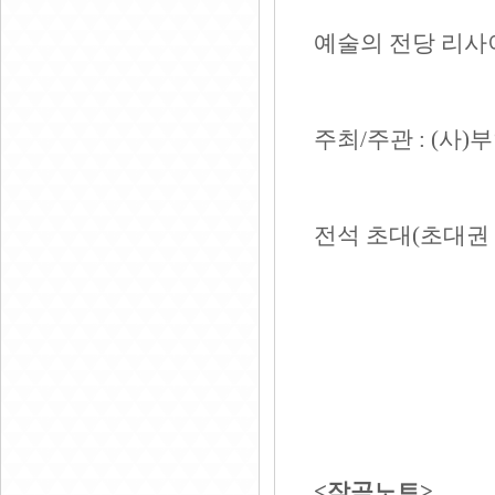
예술의 전당 리
주최
/
주관
: (
사
)
부
전석 초대
(
초대권
<
작곡노트
>