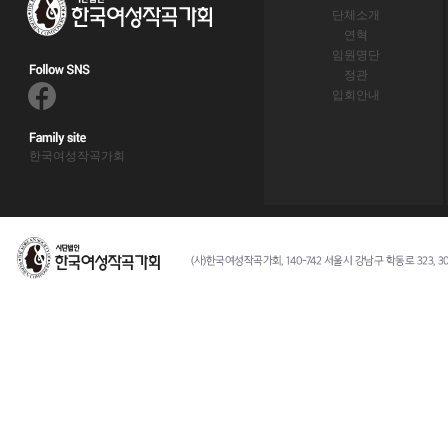
단체소개
연혁
임원명단
정관
입회안내
한국여성작곡가회