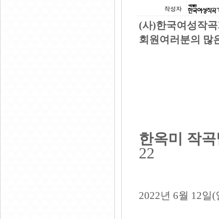
작성자
(
사)한국여성작곡
회원여러분의 많은
한옥미 작
22
2022
년
6
월
12
일
(