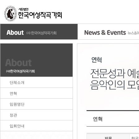
단체소개
연혁
임원명단
정관
연혁
입회안내
제목
한국