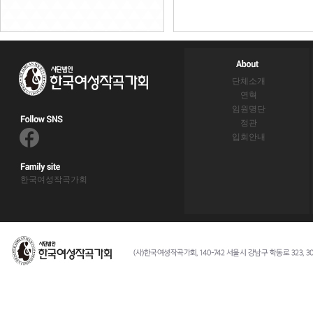
단체소개
연혁
임원명단
정관
입회안내
한국여성작곡가회