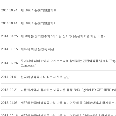
2014.10.24
제 59회 가을정기발표회 II
2014.10.14
제 59회 가을정기발표회 I
2014. 04.25
제58회 봄 정기연주회 “아리랑 청서”(세종문화회관 체임버 홀)
2014. 03.15
제16대 회장 윤영숙 피선
루마니아 티미소아라 오케스트라와 함께하는 관현악작품 발표회 “Experience of T
2014. 02.26
Composers”
2014. 01.01
한국여성작곡가회 회보 제21호 발간
2013. 12.21
다문화가족과 함께하는 아름다운 동행 2013 : "global TO·GET·HE
2013. 11.08
제57회 한국여성작곡가회 가을 정기연주회 II : 316앙상블과 함께하는 
2013. 10.18
제57회 한국여성작곡가회 가을 정기연주회 I : 316앙상블과 함께하는