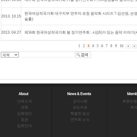
한국여성작곡가회 대구지부 연주자 초청 음악회 시리즈 7-김선영, 손영령 Cla
2013. 10.15
슬홀)
2013. 04.27
제56회 한국여성작곡가회 봄 정기연주회 : 시(詩)가 있는 음악 이야기
1
2
3
4
5
6
7
8
9
10
단체소개
공지사항
회원전용
연혁
보도자료
회
임원명단
특별한 일상
정관
연주회 소식
입회안내