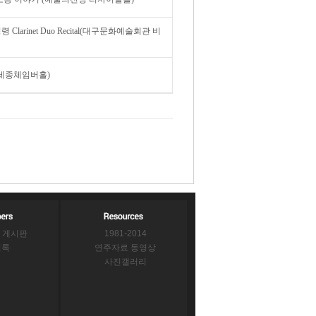
rinet Duo Recital(대구문화예술회관 비
(세종체임버홀)
 게시판
1981-2014
의록
연주자료 동영상
사진갤러리